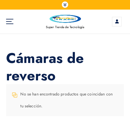
S
a
l
t
Super Tienda de Tecnología
a
r
a
l
Cámaras de
c
o
reverso
n
t
e
n
No se han encontrado productos que coincidan con
i
d
tu selección.
o