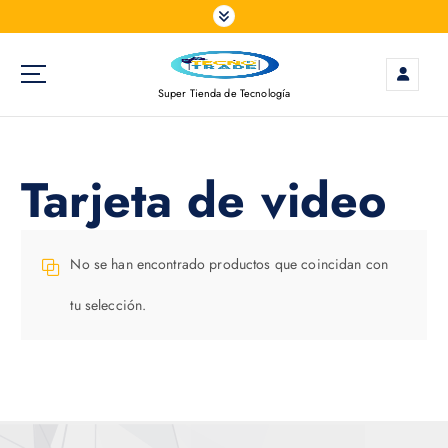
S
a
l
t
Super Tienda de Tecnología
a
r
a
l
Tarjeta de video
c
o
n
t
No se han encontrado productos que coincidan con
e
tu selección.
n
i
d
o