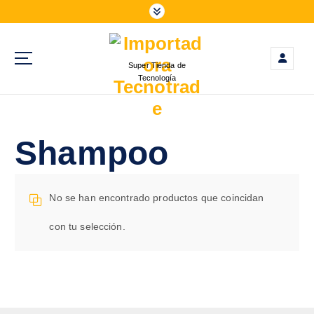
S
a
l
t
Super Tienda de
a
Tecnología
r
a
l
c
Shampoo
o
n
t
No se han encontrado productos que coincidan
e
n
con tu selección.
i
d
o